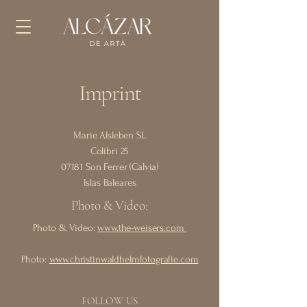
Imprint
Marie Alsleben SL
Colibri 25
07181 Son Ferrer (Calvia)
Islas Baleares
Photo & Video:
Photo & Video:
www.the-weisers.com
Photo:
www.christinwaldhelmfotografie.com
FOLLOW US